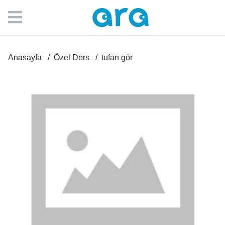
Anasayfa
Özel Ders
tufan gör