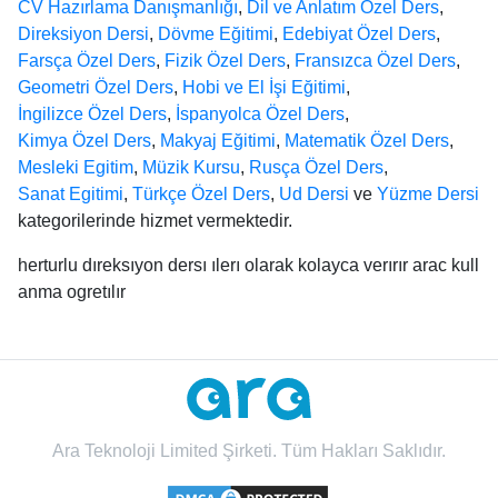
CV Hazırlama Danışmanlığı
,
Dil ve Anlatım Özel Ders
,
Direksiyon Dersi
,
Dövme Eğitimi
,
Edebiyat Özel Ders
,
Farsça Özel Ders
,
Fizik Özel Ders
,
Fransızca Özel Ders
,
Geometri Özel Ders
,
Hobi ve El İşi Eğitimi
,
İngilizce Özel Ders
,
İspanyolca Özel Ders
,
Kimya Özel Ders
,
Makyaj Eğitimi
,
Matematik Özel Ders
,
Mesleki Egitim
,
Müzik Kursu
,
Rusça Özel Ders
,
Sanat Egitimi
,
Türkçe Özel Ders
,
Ud Dersi
ve
Yüzme Dersi
kategorilerinde hizmet vermektedir.
herturlu dıreksıyon dersı ılerı olarak kolayca verırır arac kull
anma ogretılır
Ara Teknoloji Limited Şirketi. Tüm Hakları Saklıdır.