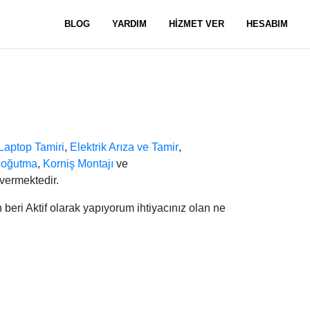
BLOG
YARDIM
HİZMET VER
HESABIM
 Laptop Tamiri
,
Elektrik Arıza ve Tamir
,
Soğutma
,
Korniş Montajı
ve
vermektedir.
eri Aktif olarak yapıyorum ihtiyacınız olan ne