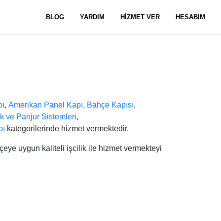
BLOG
YARDIM
HİZMET VER
HESABIM
pı
,
Amerikan Panel Kapı
,
Bahçe Kapısı
,
 ve Panjur Sistemleri
,
pı
kategorilerinde hizmet vermektedir.
ye uygun kaliteli işcilik ile hizmet vermekteyi