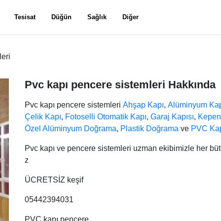
Tesisat
Düğün
Sağlık
Diğer
eri
Pvc kapı pencere sistemleri Hakkında
Pvc kapı pencere sistemleri
Ahşap Kapı
,
Alüminyum Ka
Çelik Kapı
,
Fotoselli Otomatik Kapı
,
Garaj Kapısı
,
Kepenk
Özel Alüminyum Doğrama
,
Plastik Doğrama
ve
PVC Ka
Pvc kapı ve pencere sistemleri uzman ekibimizle her bütçe
z
ÜCRETSİZ keşif
05442394031
PVC kapı pencere