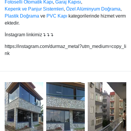
Fotoselli Otomatik Kapı
,
Garaj Kapısı
,
Kepenk ve Panjur Sistemleri
,
Özel Alüminyum Doğrama
,
Plastik Doğrama
ve
PVC Kapı
kategorilerinde hizmet verm
ektedir.
İnstagram linkimiz↴↴↴
https://instagram.com/durmaz_metal?utm_medium=copy_li
nk