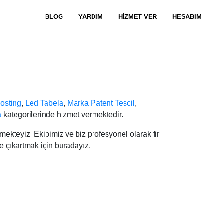
BLOG
YARDIM
HİZMET VER
HESABIM
osting
,
Led Tabela
,
Marka Patent Tescil
,
a
kategorilerinde hizmet vermektedir.
ekteyiz. Ekibimiz ve biz profesyonel olarak fir
e çıkartmak için buradayız.