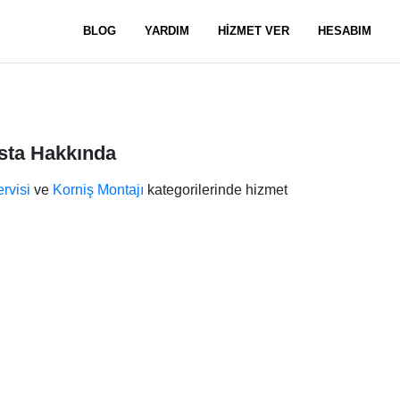
BLOG
YARDIM
HİZMET VER
HESABIM
Usta Hakkında
rvisi
ve
Korniş Montajı
kategorilerinde hizmet