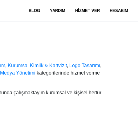
BLOG
YARDIM
HİZMET VER
HESABIM
rım
,
Kurumsal Kimlik & Kartvizit
,
Logo Tasarımı
,
 Medya Yönetimi
kategorilerinde hizmet verme
unda çalışmaktayım kurumsal ve kişisel hertür