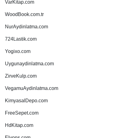
VarKitap.com
WoodBook.com.tr
NurAydinlatma.com
724Lastik.com
Yogixo.com
Uygunaydinlatma.com
ZirveKulp.com
VegamuAydinlatma.com
KimyasalDepo.com
FreeSepet.com
HdKitap.com
Elvons.com