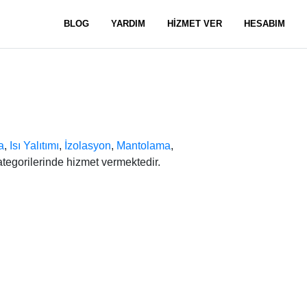
BLOG
YARDIM
HİZMET VER
HESABIM
a
,
Isı Yalıtımı
,
İzolasyon
,
Mantolama
,
tegorilerinde hizmet vermektedir.