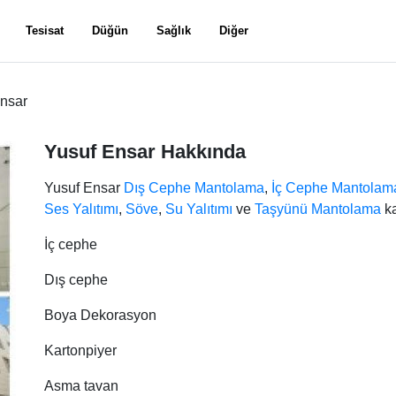
Tesisat
Düğün
Sağlık
Diğer
nsar
Yusuf Ensar Hakkında
Yusuf Ensar
Dış Cephe Mantolama
,
İç Cephe Mantolam
Ses Yalıtımı
,
Söve
,
Su Yalıtımı
ve
Taşyünü Mantolama
ka
İç cephe
Dış cephe
Boya Dekorasyon
Kartonpiyer
Asma tavan