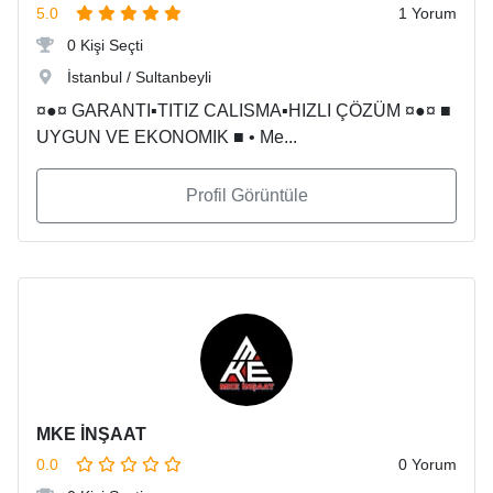
5.0
1 Yorum
0 Kişi Seçti
İstanbul / Sultanbeyli
¤●¤ GARANTI▪TITIZ CALISMA▪HIZLI ÇÖZÜM ¤●¤ ■
UYGUN VE EKONOMIK ■ • Me...
Profil Görüntüle
MKE İNŞAAT
0.0
0 Yorum