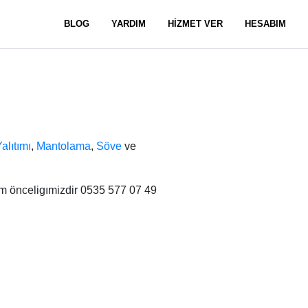
BLOG
YARDIM
HİZMET VER
HESABIM
Yalıtımı
,
Mantolama
,
Söve
ve
m önceligımizdir 0535 577 07 49