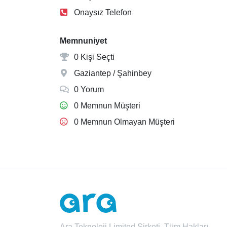
Onaysız Telefon
Memnuniyet
0 Kişi Seçti
Gaziantep / Şahinbey
0 Yorum
0 Memnun Müşteri
0 Memnun Olmayan Müşteri
Ara Teknoloji Limited Şirketi. Tüm Hakları