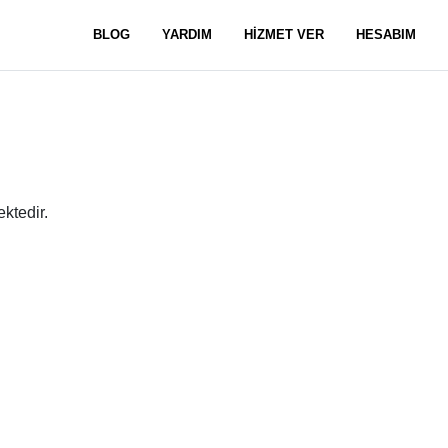
BLOG
YARDIM
HİZMET VER
HESABIM
ktedir.