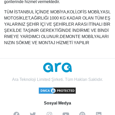
gorilerinde hizmet vermektedir.
TÜM İSTANBUL İÇİNDE MOBİYA,KOLİ,OFİS MOBİLYASI,
MOTOSİKLET,AĞIRLIĞI 1000 KG KADAR OLAN TÜM EŞ
YALARINIZ ŞEHİR İÇİ VE ŞEHİRLER ARASI İTİNALI BİR
ŞEKİLDE TAŞINIR GEREKTİĞİNDE İNDİRME VE BİNDİ
RMEYE YARDIMCI OLUNUR.DEMONTE MOBİLYALARI
NIZIN SÖKME VE MONTAJ HİZMETİ YAPILIR
Ara Teknoloji Limited Şirketi. Tüm Hakları Saklıdır.
Sosyal Medya