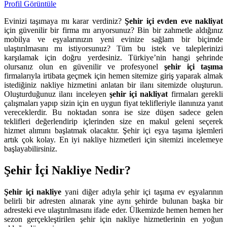
Profil Görüntüle
Evinizi taşımaya mı karar verdiniz?
Şehir içi evden eve nakliyat
için güvenilir bir firma mı arıyorsunuz? Bin bir zahmetle aldığınız
mobilya ve eşyalarınızın yeni evinize sağlam bir biçimde
ulaştırılmasını mı istiyorsunuz? Tüm bu istek ve taleplerinizi
karşılamak için doğru yerdesiniz. Türkiye’nin hangi şehrinde
olursanız olun en güvenilir ve profesyonel
şehir içi taşıma
firmalarıyla irtibata geçmek için hemen sitemize giriş yaparak almak
istediğiniz nakliye hizmetini anlatan bir ilanı sitemizde oluşturun.
Oluşturduğunuz ilanı inceleyen
şehir içi nakliyat
firmaları gerekli
çalışmaları yapıp sizin için en uygun fiyat teklifleriyle ilanınıza yanıt
vereceklerdir. Bu noktadan sonra ise size düşen sadece gelen
teklifleri değerlendirip içlerinden size en makul geleni seçerek
hizmet alımını başlatmak olacaktır. Şehir içi eşya taşıma işlemleri
artık çok kolay. En iyi nakliye hizmetleri için sitemizi incelemeye
başlayabilirsiniz.
Şehir İçi Nakliye Nedir?
Şehir içi nakliye
yani diğer adıyla şehir içi taşıma ev eşyalarının
belirli bir adresten alınarak yine aynı şehirde bulunan başka bir
adresteki eve ulaştırılmasını ifade eder. Ülkemizde hemen hemen her
sezon gerçekleştirilen şehir için nakliye hizmetlerinin en yoğun