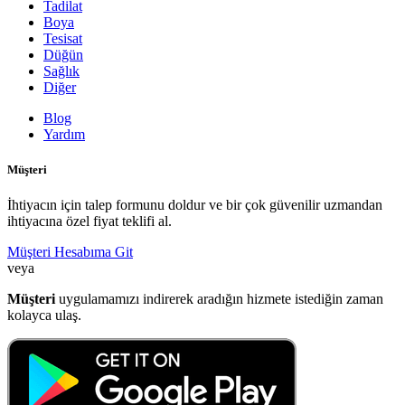
Tadilat
Boya
Tesisat
Düğün
Sağlık
Diğer
Blog
Yardım
Müşteri
İhtiyacın için talep formunu doldur ve bir çok güvenilir uzmandan
ihtiyacına özel fiyat teklifi al.
Müşteri Hesabıma Git
veya
Müşteri
uygulamamızı indirerek aradığın hizmete istediğin zaman
kolayca ulaş.