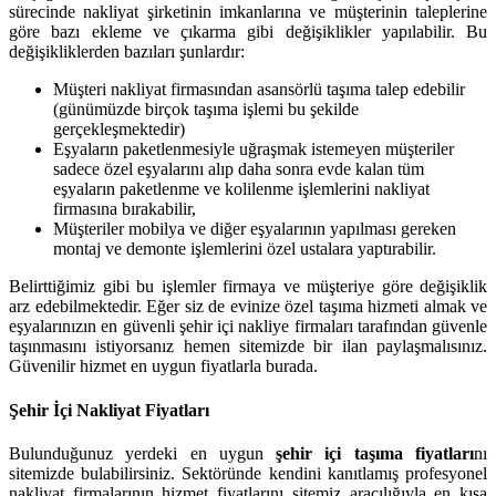
sürecinde nakliyat şirketinin imkanlarına ve müşterinin taleplerine
göre bazı ekleme ve çıkarma gibi değişiklikler yapılabilir. Bu
değişikliklerden bazıları şunlardır:
Müşteri nakliyat firmasından asansörlü taşıma talep edebilir
(günümüzde birçok taşıma işlemi bu şekilde
gerçekleşmektedir)
Eşyaların paketlenmesiyle uğraşmak istemeyen müşteriler
sadece özel eşyalarını alıp daha sonra evde kalan tüm
eşyaların paketlenme ve kolilenme işlemlerini nakliyat
firmasına bırakabilir,
Müşteriler mobilya ve diğer eşyalarının yapılması gereken
montaj ve demonte işlemlerini özel ustalara yaptırabilir.
Belirttiğimiz gibi bu işlemler firmaya ve müşteriye göre değişiklik
arz edebilmektedir. Eğer siz de evinize özel taşıma hizmeti almak ve
eşyalarınızın en güvenli şehir içi nakliye firmaları tarafından güvenle
taşınmasını istiyorsanız hemen sitemizde bir ilan paylaşmalısınız.
Güvenilir hizmet en uygun fiyatlarla burada.
Şehir İçi Nakliyat Fiyatları
Bulunduğunuz yerdeki en uygun
şehir içi taşıma fiyatları
nı
sitemizde bulabilirsiniz. Sektöründe kendini kanıtlamış profesyonel
nakliyat firmalarının hizmet fiyatlarını sitemiz aracılığıyla en kısa