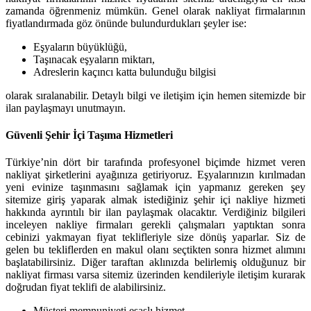
zamanda öğrenmeniz mümkün. Genel olarak nakliyat firmalarının
fiyatlandırmada göz önünde bulundurdukları şeyler ise:
Eşyaların büyüklüğü,
Taşınacak eşyaların miktarı,
Adreslerin kaçıncı katta bulunduğu bilgisi
olarak sıralanabilir. Detaylı bilgi ve iletişim için hemen sitemizde bir
ilan paylaşmayı unutmayın.
Güvenli Şehir İçi Taşıma Hizmetleri
Türkiye’nin dört bir tarafında profesyonel biçimde hizmet veren
nakliyat şirketlerini ayağınıza getiriyoruz. Eşyalarınızın kırılmadan
yeni evinize taşınmasını sağlamak için yapmanız gereken şey
sitemize giriş yaparak almak istediğiniz şehir içi nakliye hizmeti
hakkında ayrıntılı bir ilan paylaşmak olacaktır. Verdiğiniz bilgileri
inceleyen nakliye firmaları gerekli çalışmaları yaptıktan sonra
cebinizi yakmayan fiyat teklifleriyle size dönüş yaparlar. Siz de
gelen bu tekliflerden en makul olanı seçtikten sonra hizmet alımını
başlatabilirsiniz. Diğer taraftan aklınızda belirlemiş olduğunuz bir
nakliyat firması varsa sitemiz üzerinden kendileriyle iletişim kurarak
doğrudan fiyat teklifi de alabilirsiniz.
Müşteri memnuniyeti esaslı hizmet,