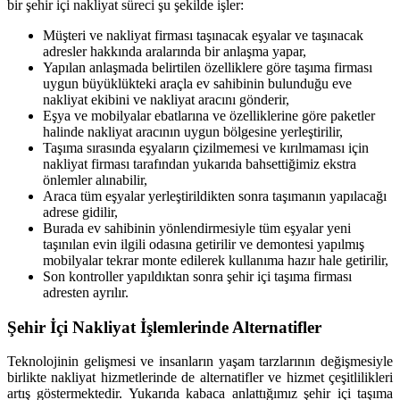
bir şehir içi nakliyat süreci şu şekilde işler:
Müşteri ve nakliyat firması taşınacak eşyalar ve taşınacak
adresler hakkında aralarında bir anlaşma yapar,
Yapılan anlaşmada belirtilen özelliklere göre taşıma firması
uygun büyüklükteki araçla ev sahibinin bulunduğu eve
nakliyat ekibini ve nakliyat aracını gönderir,
Eşya ve mobilyalar ebatlarına ve özelliklerine göre paketler
halinde nakliyat aracının uygun bölgesine yerleştirilir,
Taşıma sırasında eşyaların çizilmemesi ve kırılmaması için
nakliyat firması tarafından yukarıda bahsettiğimiz ekstra
önlemler alınabilir,
Araca tüm eşyalar yerleştirildikten sonra taşımanın yapılacağı
adrese gidilir,
Burada ev sahibinin yönlendirmesiyle tüm eşyalar yeni
taşınılan evin ilgili odasına getirilir ve demontesi yapılmış
mobilyalar tekrar monte edilerek kullanıma hazır hale getirilir,
Son kontroller yapıldıktan sonra şehir içi taşıma firması
adresten ayrılır.
Şehir İçi Nakliyat İşlemlerinde Alternatifler
Teknolojinin gelişmesi ve insanların yaşam tarzlarının değişmesiyle
birlikte nakliyat hizmetlerinde de alternatifler ve hizmet çeşitlilikleri
artış göstermektedir. Yukarıda kabaca anlattığımız şehir içi taşıma