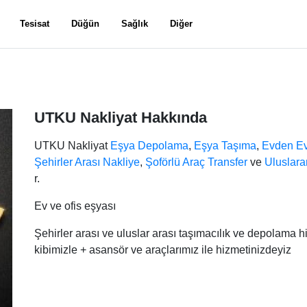
Tesisat
Düğün
Sağlık
Diğer
UTKU Nakliyat Hakkında
UTKU Nakliyat
Eşya Depolama
,
Eşya Taşıma
,
Evden Ev
Şehirler Arası Nakliye
,
Şoförlü Araç Transfer
ve
Uluslara
r.
Ev ve ofis eşyası
Şehirler arası ve uluslar arası taşımacılık ve depolama hi
kibimizle + asansör ve araçlarımız ile hizmetinizdeyiz