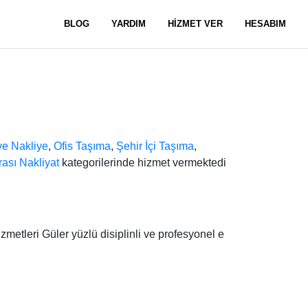
BLOG
YARDIM
HİZMET VER
HESABIM
e Nakliye
,
Ofis Taşıma
,
Şehir İçi Taşıma
,
rası Nakliyat
kategorilerinde hizmet vermektedi
zmetleri Güler yüzlü disiplinli ve profesyonel e