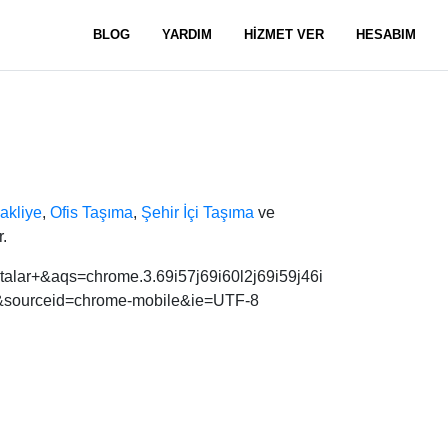
BLOG
YARDIM
HİZMET VER
HESABIM
akliye
,
Ofis Taşıma
,
Şehir İçi Taşıma
ve
.
talar+&aqs=chrome.3.69i57j69i60l2j69i59j46i
o&sourceid=chrome-mobile&ie=UTF-8