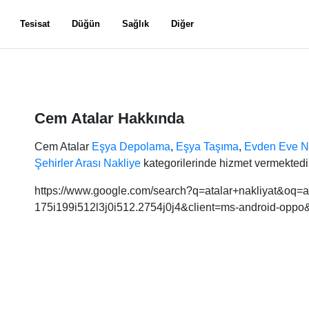
Tesisat
Düğün
Sağlık
Diğer
Cem Atalar Hakkında
Cem Atalar
Eşya Depolama
,
Eşya Taşıma
,
Evden Eve N
Şehirler Arası Nakliye
kategorilerinde hizmet vermektedir
https://www.google.com/search?q=atalar+nakliyat&oq=a
175i199i512l3j0i512.2754j0j4&client=ms-android-opp