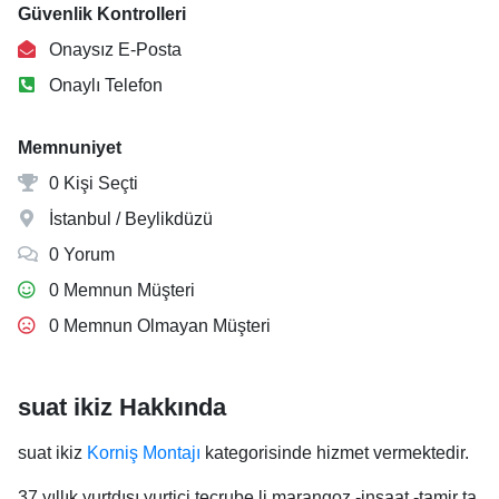
Güvenlik Kontrolleri
Onaysız E-Posta
Onaylı Telefon
Memnuniyet
0 Kişi Seçti
İstanbul / Beylikdüzü
0 Yorum
0 Memnun Müşteri
0 Memnun Olmayan Müşteri
suat ikiz Hakkında
suat ikiz
Korniş Montajı
kategorisinde hizmet vermektedir.
37 yıllık yurtdışı yurtiçi tecrube li marangoz -inşaat -tamir ta