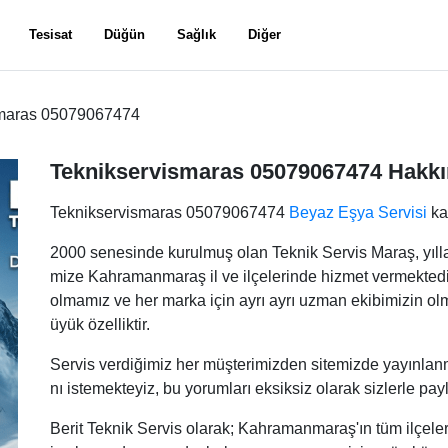
Tesisat
Düğün
Sağlık
Diğer
smaras 05079067474
Teknikservismaras 05079067474 Hakk
Teknikservismaras 05079067474
Beyaz Eşya Servisi
ka
2000 senesinde kurulmuş olan Teknik Servis Maraş, yılla
mize Kahramanmaraş il ve ilçelerinde hizmet vermektedi
olmamız ve her marka için ayrı ayrı uzman ekibimizin olma
üyük özelliktir.
Servis verdiğimiz her müşterimizden sitemizde yayınla
nı istemekteyiz, bu yorumları eksiksiz olarak sizlerle p
Berit Teknik Servis olarak; Kahramanmaraş'ın tüm ilçele