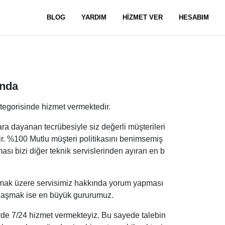
BLOG
YARDIM
HİZMET VER
HESABIM
ında
tegorisinde hizmet vermektedir.
ra dayanan tecrübesiyle siz değerli müşterileri
r. %100 Mutlu müşteri politikasını benimsemiş
sı bizi diğer teknik servislerinden ayıran en b
nmak üzere servisimiz hakkında yorum yapması
aylaşmak ise en büyük gururumuz.
rde 7/24 hizmet vermekteyiz. Bu sayede talebin