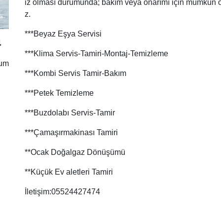
iz olması durumunda; bakım veya onarımı için mümkün ol
z.
***Beyaz Eşya Servisi
4
***Klima Servis-Tamiri-Montaj-Temizleme
rum
***Kombi Servis Tamir-Bakım
***Petek Temizleme
***Buzdolabı Servis-Tamir
***Çamaşırmakinası Tamiri
**Ocak Doğalgaz Dönüşümü
**Küçük Ev aletleri Tamiri
İletişim:05524427474