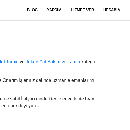
BLOG
YARDIM
HİZMET VER
HESABIM
let Tamiri
ve
Tekne Yat Bakım ve Tamiri
katego
e Onarım işleriniz dalında uzman elemanlarımı
tente sabit İtalyan modeli tenteler ve tente bran
kten onur duyuyoruz