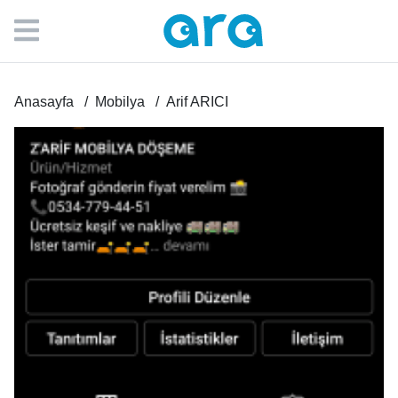
Anasayfa
Mobilya
Arif ARICI