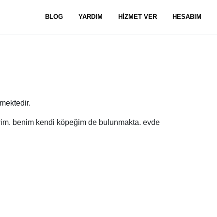
BLOG
YARDIM
HİZMET VER
HESABIM
mektedir.
iyim. benim kendi köpeğim de bulunmakta. evde