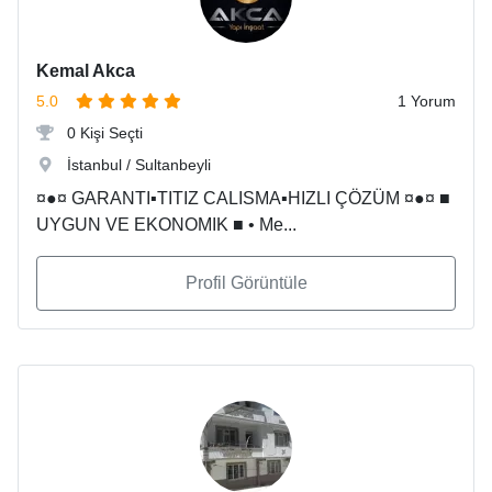
Kemal Akca
5.0
1 Yorum
0 Kişi Seçti
İstanbul / Sultanbeyli
¤●¤ GARANTI▪TITIZ CALISMA▪HIZLI ÇÖZÜM ¤●¤ ■
UYGUN VE EKONOMIK ■ • Me...
Profil Görüntüle