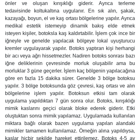
önler ve oluşan kırışıklığı giderir. Ayrıca terleme
tedavisinde koltukaltına uygulanır. En sık alın, şakak,
kazayağı, boyun, el ve kaş ortası bölgelerine yapılır. Ayrıca
medikal estetik istemeyip dinamik bakış elde etmek
isteyen kişiler, botoksla kaş kaldırtabilir. İşlem çok ince bir
iğneyle ve genelde yapılacak bölgeye lokal uyuşturucu
kremler uygulayarak yapılır. Botoks yaptıran kişi herhangi
bir acı veya ağrı hissetmezler. Nadiren botoks sonrası bazı
iğne deliklerinin çevresinde morluk oluşabilir ama bu
morluklar 3 güne geçerler. İşlem kaç bölgenin yapılacağına
göre en fazla 15 dakika sürer. Genelde 3 bölge botoksu
yapılır. 3 bölge botoksunda göz çevresi, kaş ortası ve alın
bölgelerine işlem yapılır. Botoksun etkisi tam olarak
uygulama yapıldıktan 7 gün sonra olur. Botoks, kırışıklığı
mimik kaslarını geçici olarak bloke ederek giderir. Etki
oluştuktan sonra mimik yapılamaz. Uygulamada kullanılan
miktara bağlı olarak bazen uygulama yapılan alandaki
mimikler tamamen kullanılamaz. Örneğin alına yapıldıysa,
kaşlar hiçbir şekilde hareket ettirilemez. Botoks 4-5 ay