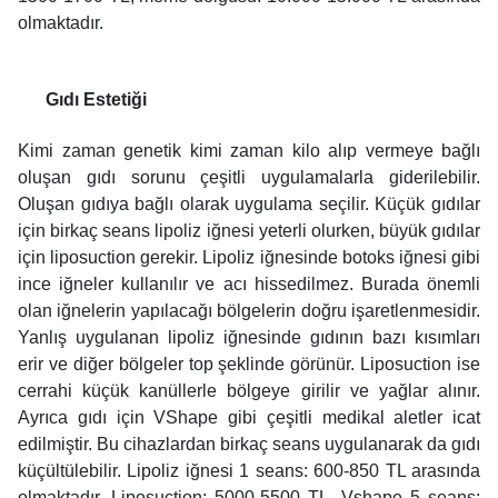
olmaktadır.
Gıdı Estetiği
Kimi zaman genetik kimi zaman kilo alıp vermeye bağlı
oluşan gıdı sorunu çeşitli uygulamalarla giderilebilir.
Oluşan gıdıya bağlı olarak uygulama seçilir. Küçük gıdılar
için birkaç seans lipoliz iğnesi yeterli olurken, büyük gıdılar
için liposuction gerekir. Lipoliz iğnesinde botoks iğnesi gibi
ince iğneler kullanılır ve acı hissedilmez. Burada önemli
olan iğnelerin yapılacağı bölgelerin doğru işaretlenmesidir.
Yanlış uygulanan lipoliz iğnesinde gıdının bazı kısımları
erir ve diğer bölgeler top şeklinde görünür. Liposuction ise
cerrahi küçük kanüllerle bölgeye girilir ve yağlar alınır.
Ayrıca gıdı için VShape gibi çeşitli medikal aletler icat
edilmiştir. Bu cihazlardan birkaç seans uygulanarak da gıdı
küçültülebilir. Lipoliz iğnesi 1 seans: 600-850 TL arasında
olmaktadır. Liposuction: 5000-5500 TL, Vshape 5 seans: