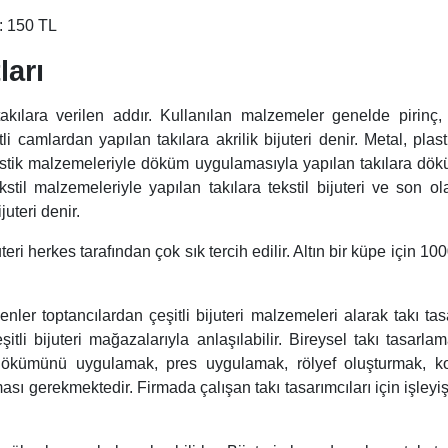
ı: 150 TL
ları
ılara verilen addır. Kullanılan malzemeler genelde pirinç, b
 camlardan yapılan takılara akrilik bijuteri denir. Metal, plasti
lastik malzemeleriyle döküm uygulamasıyla yapılan takılara dökü
ekstil malzemeleriyle yapılan takılara tekstil bijuteri ve son o
juteri denir.
i herkes tarafından çok sık tercih edilir. Altın bir küpe için 10
nler toptancılardan çeşitli bijuteri malzemeleri alarak takı tas
şitli bijuteri mağazalarıyla anlaşılabilir. Bireysel takı tasarla
dökümünü uygulamak, pres uygulamak, rölyef oluşturmak, kon
ası gerekmektedir. Firmada çalışan takı tasarımcıları için işleyiş 