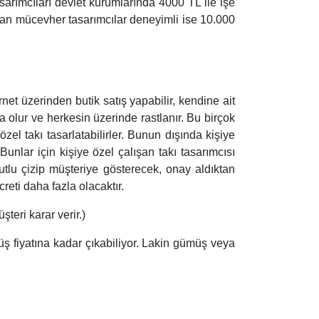
tasarımcıları devlet kurumlarında 4000 TL ile işe
ayan mücevher tasarımcılar deneyimli ise 10.000
rnet üzerinden butik satış yapabilir, kendine ait
a olur ve herkesin üzerinde rastlanır. Bu birçok
özel takı tasarlatabilirler. Bunun dışında kişiye
Bunlar için kişiye özel çalışan takı tasarımcısı
yutlu çizip müşteriye gösterecek, onay aldıktan
ücreti daha fazla olacaktır.
şteri karar verir.)
müş fiyatına kadar çıkabiliyor. Lakin gümüş veya