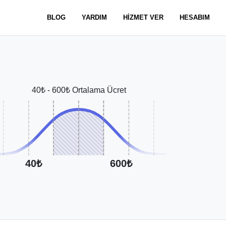
BLOG
YARDIM
HİZMET VER
HESABIM
40₺ - 600₺ Ortalama Ücret
40₺
600₺