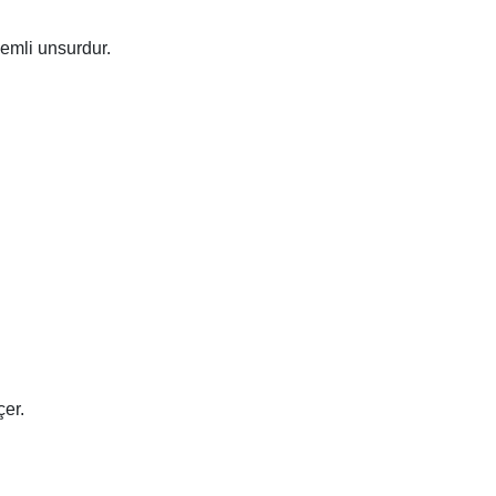
nemli unsurdur.
çer.