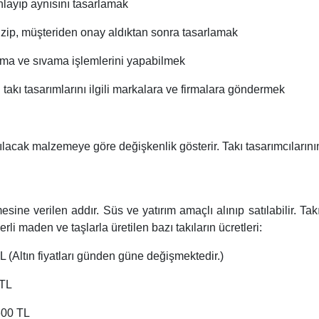
anlayıp aynısını tasarlamak
çizip, müşteriden onay aldıktan sonra tasarlamak
atma ve sıvama işlemlerini yapabilmek
i takı tasarımlarını ilgili markalara ve firmalara göndermek
ılacak malzemeye göre değişkenlik gösterir. Takı tasarımcılarının 
mesine verilen addır. Süs ve yatırım amaçlı alınıp satılabilir. Ta
erli maden ve taşlarla üretilen bazı takıların ücretleri:
L (Altın fiyatları günden güne değişmektedir.)
0 TL
1600 TL