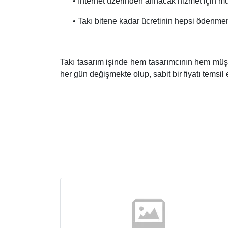
• İnternet üzerinden alınacak hizmet için mu
• Takı bitene kadar ücretinin hepsi ödenmeme
Takı tasarım işinde hem tasarımcının hem müşt
her gün değişmekte olup, sabit bir fiyatı temsi