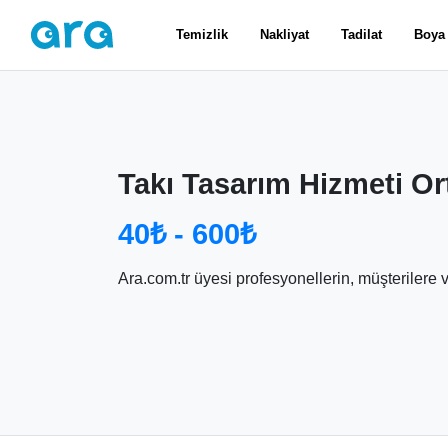
Temizlik
Nakliyat
Tadilat
Boya
Takı Tasarım Hizmeti Or
40₺ - 600₺
Ara.com.tr üyesi profesyonellerin, müşterilere ver