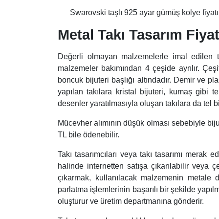
Swarovski taşlı 925 ayar gümüş kolye fiyat
Metal Takı Tasarım Fiyat
Değerli olmayan malzemelerle imal edilen tak
malzemeler bakımından 4 çeşide ayrılır. Çeşitli
boncuk bijuteri başlığı altındadır. Demir ve p
yapılan takılara kristal bijuteri, kumaş gibi t
desenler yaratılmasıyla oluşan takılara da tel bi
Mücevher alımının düşük olması sebebiyle bijuter
TL bile ödenebilir.
Takı tasarımcıları veya takı tasarımı merak ede
halinde internetten satışa çıkarılabilir veya çe
çıkarmak, kullanılacak malzemenin metale 
parlatma işlemlerinin başarılı bir şekilde yapılm
oluşturur ve üretim departmanına gönderir.