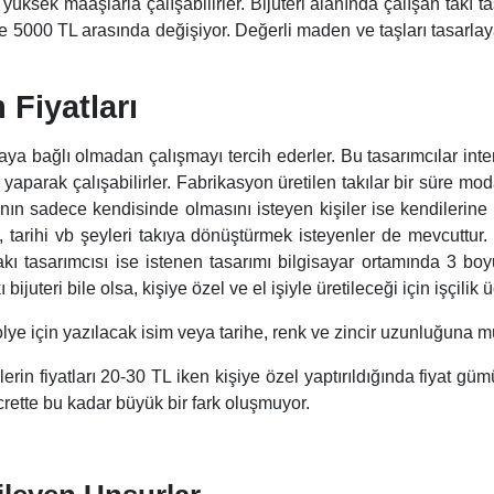
k yüksek maaşlarla çalışabilirler. Bijuteri alanında çalışan takı 
le 5000 TL arasında değişiyor. Değerli maden ve taşları tasarl
 Fiyatları
maya bağlı olmadan çalışmayı tercih ederler. Bu tasarımcılar inte
 yaparak çalışabilirler. Fabrikasyon üretilen takılar bir süre mod
kının sadece kendisinde olmasını isteyen kişiler ise kendilerine 
 tarihi vb şeyleri takıya dönüştürmek isteyenler de mevcuttur. 
akı tasarımcısı ise istenen tasarımı bilgisayar ortamında 3 bo
bijuteri bile olsa, kişiye özel ve el işiyle üretileceği için işçilik 
kolye için yazılacak isim veya tarihe, renk ve zincir uzunluğuna mü
erin fiyatları 20-30 TL iken kişiye özel yaptırıldığında fiyat gü
ücrette bu kadar büyük bir fark oluşmuyor.