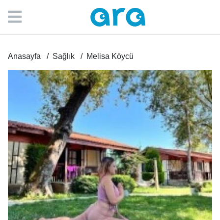
Anasayfa
Sağlık
Melisa Köycü