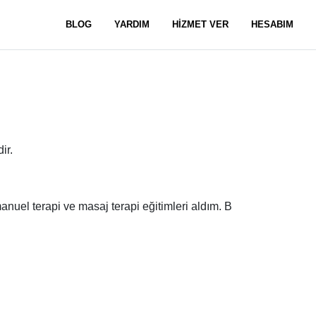
BLOG
YARDIM
HİZMET VER
HESABIM
ir.
manuel terapi ve masaj terapi eğitimleri aldım. B