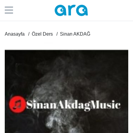
Anasayfa
Özel Ders
Sinan AKDAĞ