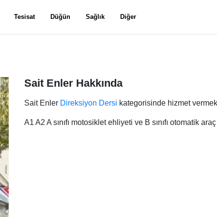
Tesisat
Düğün
Sağlık
Diğer
Sait Enler Hakkında
Sait Enler
Direksiyon Dersi
kategorisinde hizmet vermekt
A1 A2 A sınıfı motosiklet ehliyeti ve B sınıfı otomatik araç e