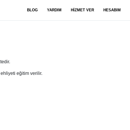
BLOG
YARDIM
HİZMET VER
HESABIM
edir.
hliyeti eğitim verilir.