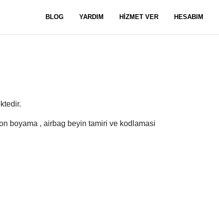
BLOG
YARDIM
HİZMET VER
HESABIM
tedir.
siyon boyama , airbag beyin tamiri ve kodlamasi