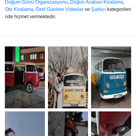
Doğum Günü Organizasyonu
,
Düğün Arabası Kiralama
,
Oto Kiralama
,
Özel Günlere Videolar
ve
Şarkıcı
kategorileri
nde hizmet vermektedir.