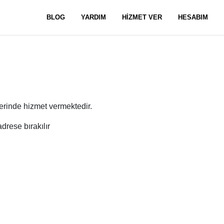
BLOG
YARDIM
HİZMET VER
HESABIM
erinde hizmet vermektedir.
drese bırakılır