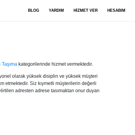
BLOG
YARDIM
HİZMET VER
HESABIM
çi Taşıma
kategorilerinde hizmet vermektedir.
syonel olarak yüksek disiplin ve yüksek müşteri
 etmektedir. Siz kıymetli müşterilerin değerli
belirtilen adresten adrese tasımaktan onur duyarı