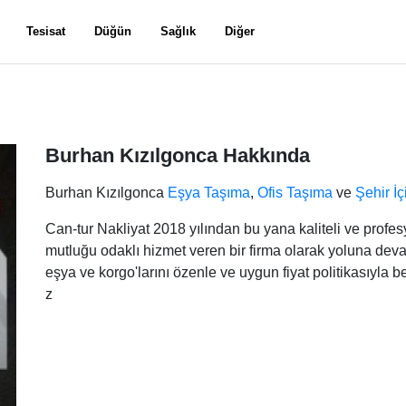
Tesisat
Düğün
Sağlık
Diğer
Burhan Kızılgonca Hakkında
Burhan Kızılgonca
Eşya Taşıma
,
Ofis Taşıma
ve
Şehir İ
Can-tur Nakliyat 2018 yılından bu yana kaliteli ve profe
mutluğu odaklı hizmet veren bir firma olarak yoluna devam
eşya ve korgo'larını özenle ve uygun fiyat politikasıyla 
z