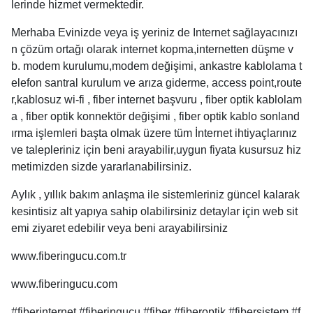
lerinde hizmet vermektedir.
Merhaba Evinizde veya iş yeriniz de Internet sağlayacınızı
n çözüm ortağı olarak internet kopma,internetten düşme v
b. modem kurulumu,modem değişimi, ankastre kablolama t
elefon santral kurulum ve arıza giderme, access point,route
r,kablosuz wi-fi , fiber internet başvuru , fiber optik kablolam
a , fiber optik konnektör değişimi , fiber optik kablo sonland
ırma işlemleri başta olmak üzere tüm İnternet ihtiyaçlarınız
ve talepleriniz için beni arayabilir,uygun fiyata kusursuz hiz
metimizden sizde yararlanabilirsiniz.
Aylık , yıllık bakım anlaşma ile sistemleriniz güncel kalarak
kesintisiz alt yapıya sahip olabilirsiniz detaylar için web sit
emi ziyaret edebilir veya beni arayabilirsiniz
www.fiberingucu.com.tr
www.fiberingucu.com
#fiberinternet #fiberingucu #fiber #fiberoptik #fibersistem #f