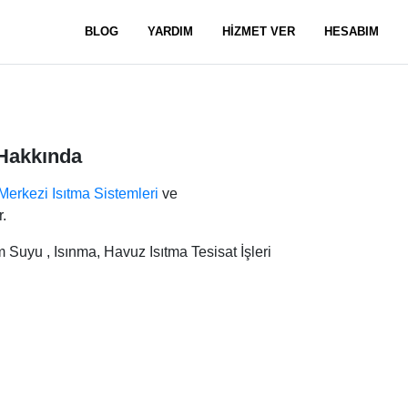
BLOG
YARDIM
HİZMET VER
HESABIM
Hakkında
Merkezi Isıtma Sistemleri
ve
.
Suyu , Isınma, Havuz Isıtma Tesisat İşleri