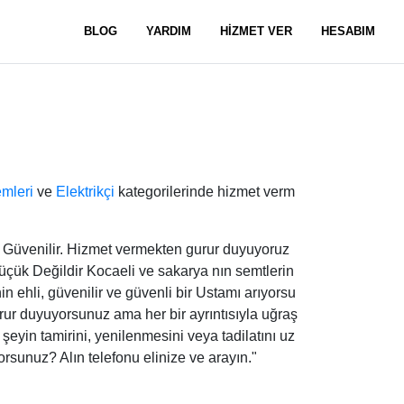
BLOG
YARDIM
HİZMET VER
HESABIM
emleri
ve
Elektrikçi
kategorilerinde hizmet verm
ı. Güvenilir. Hizmet vermekten gurur duyuyoruz
Küçük Değildir Kocaeli ve sakarya nın semtlerin
nin ehli, güvenilir ve güvenli bir Ustamı arıyorsu
gurur duyuyorsunuz ama her bir ayrıntısıyla uğraş
 şeyin tamirini, yenilenmesini veya tadilatını uz
rsunuz? Alın telefonu elinize ve arayın."