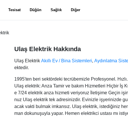
Tesisat
Düğün
Sağlık
Diğer
ktrik
Ulaş Elektrik Hakkında
Ulaş Elektrik
Akıllı Ev / Bina Sistemleri
,
Aydınlatma Sist
ektedir.
1995'ten beri sektördeki tecrübemizle Profesyonel. Hızl
Ulaş elektrik: Arıza Tamir ve bakım Hizmetleri Hiçbir İş 
e 7/24 elektrik arıza hizmeti veriyoruz İletişime Geçin işi
nuz Ulaş elektrik tek adresinizdir. Evinizle işyerinizde 
acak vakti bulmak imkansız. Ulaş elektrik, istediğiniz her
man dokunuşuyla yapar. Hemen elektrikci ustası mı istiyo