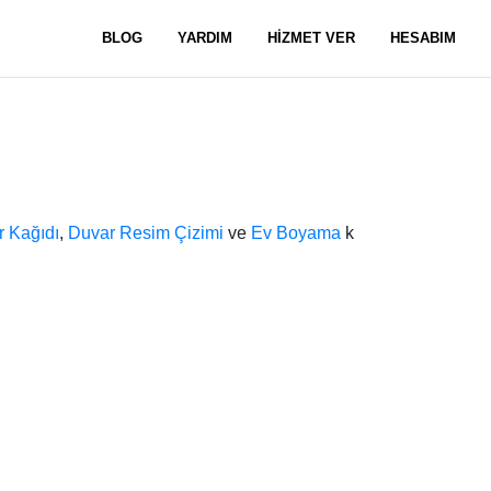
BLOG
YARDIM
HİZMET VER
HESABIM
 Kağıdı
,
Duvar Resim Çizimi
ve
Ev Boyama
k