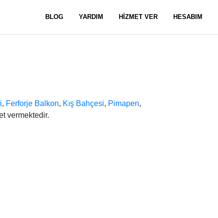
BLOG
YARDIM
HİZMET VER
HESABIM
i
,
Ferforje Balkon
,
Kış Bahçesi
,
Pimapen
,
et vermektedir.