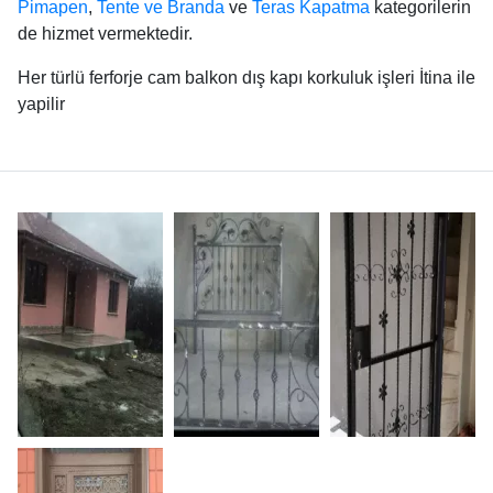
Pimapen
,
Tente ve Branda
ve
Teras Kapatma
kategorilerin
de hizmet vermektedir.
Her türlü ferforje cam balkon dış kapı korkuluk işleri İtina ile
yapilir