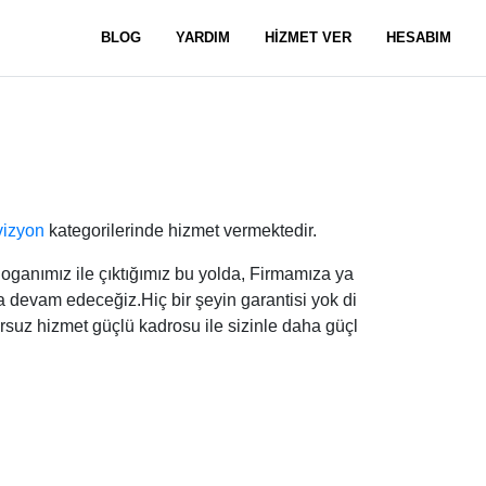
BLOG
YARDIM
HİZMET VER
HESABIM
vizyon
kategorilerinde hizmet vermektedir.
mız ile çıktığımız bu yolda, Firmamıza ya
a devam edeceğiz.Hiç bir şeyin garantisi yok di
rsuz hizmet güçlü kadrosu ile sizinle daha güçl