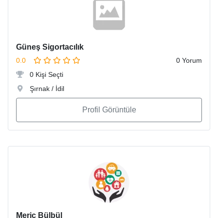
Güneş Sigortacılık
0.0
0 Yorum
0 Kişi Seçti
Şırnak / İdil
Profil Görüntüle
Meriç Bülbül