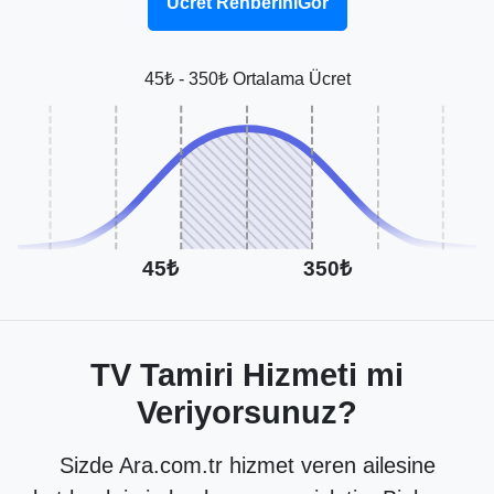
Ücret RehberiniGör
45₺ - 350₺ Ortalama Ücret
45₺
350₺
TV Tamiri Hizmeti mi
Veriyorsunuz?
Sizde Ara.com.tr hizmet veren ailesine