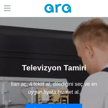
Televizyon Tamiri
İlan aç, 4 teklif al, dilediğini seç ve en
uygun fiyata hizmet al.