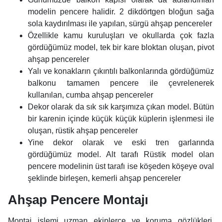
modelin pencere halidir. 2 dikdörtgen bloğun sağa
sola kaydırılması ile yapılan, sürgü ahşap pencereler
Özellikle kamu kuruluşları ve okullarda çok fazla
gördüğümüz model, tek bir kare bloktan oluşan, pivot
ahşap pencereler
Yalı ve konakların çıkıntılı balkonlarında gördüğümüz
balkonu tamamen pencere ile çevrelenerek
kullanılan,
cumba ahşap pencereler
Dekor olarak da sık sık karşımıza çıkan model. Bütün
bir karenin içinde küçük küçük küplerin işlenmesi ile
oluşan,
r
üstik ahşap pencereler
Yine dekor olarak ve eski tren garlarında
gördüğümüz model. Alt tarafı Rüstik model olan
pencere modelinin üst tarafı ise köşeden köşeye oval
şeklinde birleşen,
k
emerli ahşap pencereler
Ahşap Pencere Montajı
Montaj işlemi uzman ekiplerce ve koruma gözlükleri,