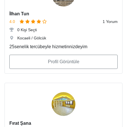
İlhan Tun
4.0
1 Yorum
0 Kişi Seçti
Kocaeli / Gölcük
25senelik tercübeyle hizmetinnizdeyim
Profil Görüntüle
Fırat Şana