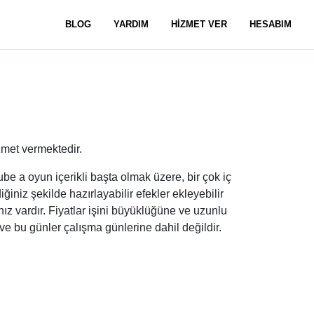
BLOG
YARDIM
HİZMET VER
HESABIM
zmet vermektedir.
be a oyun içerikli başta olmak üzere, bir çok iç
ğiniz şekilde hazırlayabilir efekler ekleyebilir
nız vardır. Fiyatlar işini büyüklüğüne ve uzunlu
ve bu günler çalışma günlerine dahil değildir.