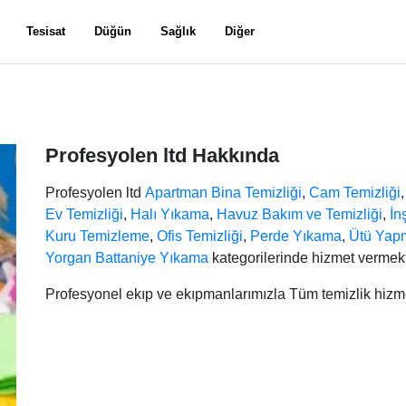
Tesisat
Düğün
Sağlık
Diğer
Profesyolen ltd Hakkında
Profesyolen ltd
Apartman Bina Temizliği
,
Cam Temizliği
Ev Temizliği
,
Halı Yıkama
,
Havuz Bakım ve Temizliği
,
İn
Kuru Temizleme
,
Ofis Temizliği
,
Perde Yıkama
,
Ütü Yap
Yorgan Battaniye Yıkama
kategorilerinde hizmet vermekt
Profesyonel ekıp ve ekıpmanlarımızla Tüm temizlik hiz