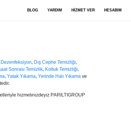
BLOG
YARDIM
HİZMET VER
HESABIM
,
Dezenfeksiyon
,
Dış Cephe Temizliği
,
şaat Sonrası Temizlik
,
Koltuk Temizliği
,
ma
,
Yatak Yıkama
,
Yerinde Halı Yıkama
ve
edir.
metleriyle hızmetınızdeyız PARILTIGROUP