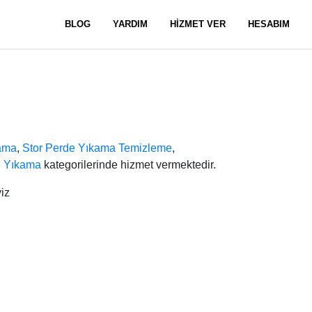
BLOG
YARDIM
HİZMET VER
HESABIM
ama
,
Stor Perde Yıkama Temizleme
,
e Yıkama
kategorilerinde hizmet vermektedir.
iz