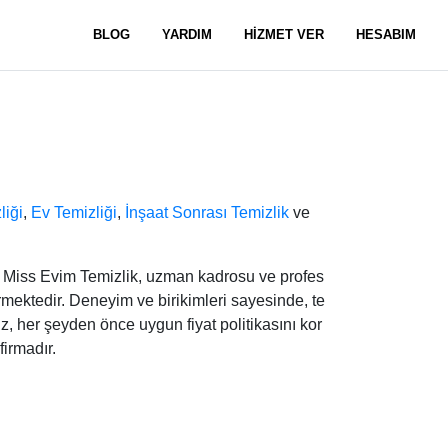
BLOG
YARDIM
HİZMET VER
HESABIM
iği
,
Ev Temizliği
,
İnşaat Sonrası Temizlik
ve
 Miss Evim Temizlik, uzman kadrosu ve profes
vermektedir. Deneyim ve birikimleri sayesinde, te
, her şeyden önce uygun fiyat politikasını kor
firmadır.