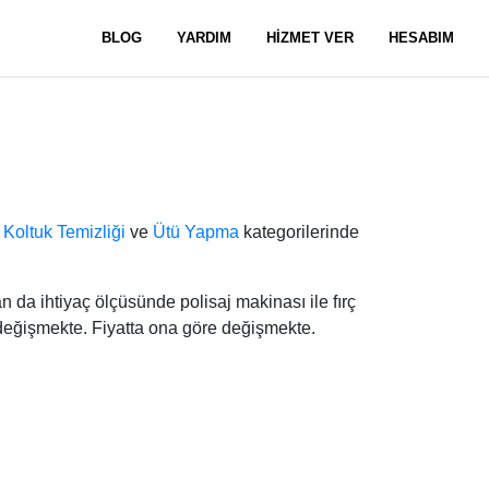
BLOG
YARDIM
HİZMET VER
HESABIM
,
Koltuk Temizliği
ve
Ütü Yapma
kategorilerinde
da ihtiyaç ölçüsünde polisaj makinası ile fırç
 değişmekte. Fiyatta ona göre değişmekte.