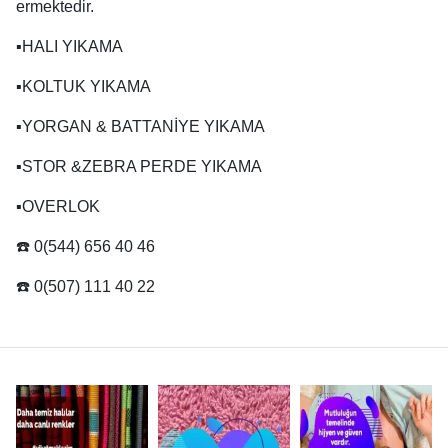
ermektedir.
▪️HALI YIKAMA
▪️KOLTUK YIKAMA
▪️YORGAN & BATTANİYE YIKAMA
▪️STOR &ZEBRA PERDE YIKAMA
▪️OVERLOK
☎️ 0(544) 656 40 46
☎️ 0(507) 111 40 22