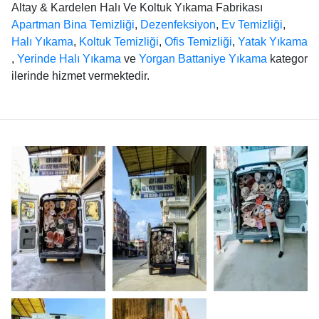
Altay & Kardelen Halı Ve Koltuk Yıkama Fabrikası
Apartman Bina Temizliği
,
Dezenfeksiyon
,
Ev Temizliği
,
Halı Yıkama
,
Koltuk Temizliği
,
Ofis Temizliği
,
Yatak Yıkama
,
Yerinde Halı Yıkama
ve
Yorgan Battaniye Yıkama
kategor
ilerinde hizmet vermektedir.